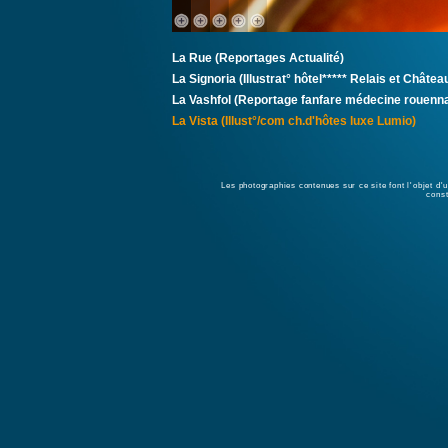
La Rue (Reportages Actualité)
La Signoria (Illustrat° hôtel***** Relais et Châtea
La Vashfol (Reportage fanfare médecine rouenna
La Vista (Illust°/com ch.d'hôtes luxe Lumio)
Les photographies contenues sur ce site font l'objet d'u
const