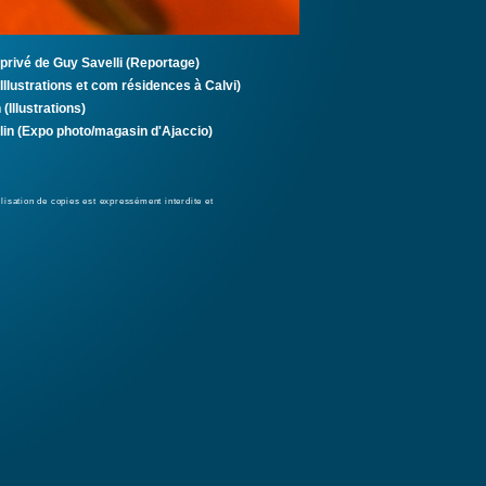
privé de Guy Savelli (Reportage)
Illustrations et com résidences à Calvi)
(Illustrations)
lin (Expo photo/magasin d'Ajaccio)
tilisation de copies est expressément interdite et