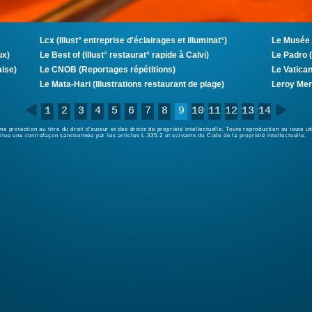
Lcx (Illust° entreprise d'éclairages et illuminat°)
Le Musée 
ux)
Le Best of (Illust° restaurat° rapide à Calvi)
Le Padro (
ise)
Le CNOB (Reportages répétitions)
Le Vatican 
Le Mata-Hari (Illustrations restaurant de plage)
Leroy Mer
1
2
3
4
5
6
7
8
9
10
11
12
13
14
ne protection au titre du droit d'auteur et des droits de propriété intellectuelle. Toute reproduction ou toute u
itue une contrefaçon sanctionnée par les articles L.335-2 et suivants du Code de la propriété intellectuelle.